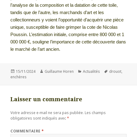
l’analyse de la composition et la datation de cette toile,
tandis que de l’autre, les marchands d’art et les
collectionneurs y voient l’opportunité d’acquérir une pièce
unique, susceptible de faire grimper la cote de Nicolas
Poussin. L’estimation initiale, comprise entre 800 000 et 1
000 000 €, souligne l’importance de cette découverte dans
le marché de l’art ancien.
Publié
Auteur
Catégories
Mots-
15/11/2024
Guillaume Horen
Actualités
drouot
,
le
clés
enchères
Laisser un commentaire
Votre adresse e-mail ne sera pas publiée.
Les champs
obligatoires sont indiqués avec
*
COMMENTAIRE
*