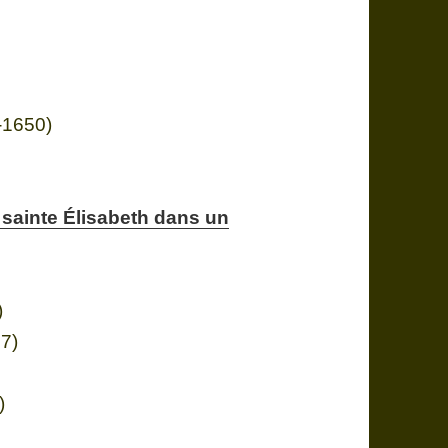
-1650)
 sainte Élisabeth dans un
)
57)
)