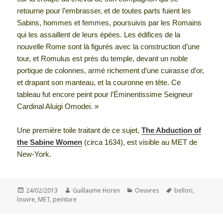
retourne pour l’embrasser, et de toutes parts fuient les
Sabins, hommes et femmes, poursuivis par les Romains
qui les assaillent de leurs épées. Les édifices de la
nouvelle Rome sont là figurés avec la construction d’une
tour, et Romulus est près du temple, devant un noble
portique de colonnes, armé richement d’une cuirasse d’or,
et drapant son manteau, et la couronne en tête. Ce
tableau fut encore peint pour l’Éminentissime Seigneur
Cardinal Aluigi Omodei. »
Une première toile traitant de ce sujet,
The Abduction of
the Sabine Women
(circa 1634), est visible au MET de
New-York.
Publié
Auteur
Catégories
Mots-
24/02/2013
Guillaume Horen
Oeuvres
bellori
,
le
clés
louvre
,
MET
,
peinture