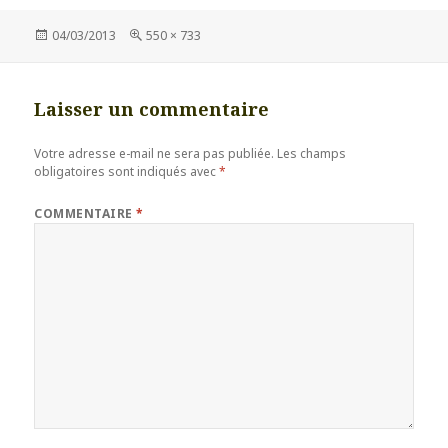
Publié
Taille
04/03/2013
550 × 733
le
réelle
Laisser un commentaire
Votre adresse e-mail ne sera pas publiée.
Les champs
obligatoires sont indiqués avec
*
COMMENTAIRE
*