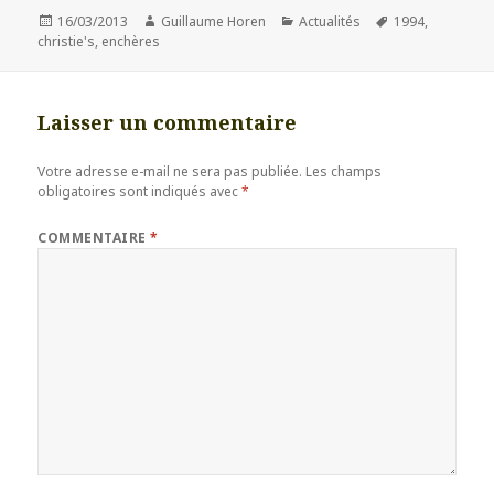
Publié
Auteur
Catégories
Mots-
16/03/2013
Guillaume Horen
Actualités
1994
,
le
clés
christie's
,
enchères
Laisser un commentaire
Votre adresse e-mail ne sera pas publiée.
Les champs
obligatoires sont indiqués avec
*
COMMENTAIRE
*