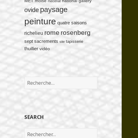
MET
moise
national gallery
mécénat
paysage
ovide
peinture
quatre saisons
rome
rosenberg
richelieu
sept sacrements
tapisserie
site
thuillier
vidéo
Rechercher :
SEARCH
Rechercher :