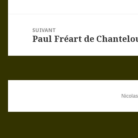
SUIVANT
Paul Fréart de Chantelou
Article
suivant :
Nicolas