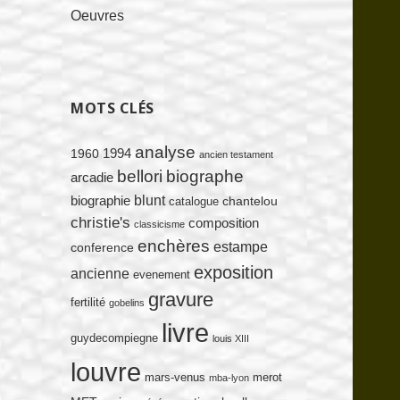
Oeuvres
MOTS CLÉS
analyse
1994
1960
ancien testament
bellori
biographe
arcadie
blunt
biographie
chantelou
catalogue
christie's
composition
classicisme
enchères
estampe
conference
exposition
ancienne
evenement
gravure
fertilité
gobelins
livre
guydecompiegne
louis XIII
louvre
mars-venus
merot
mba-lyon