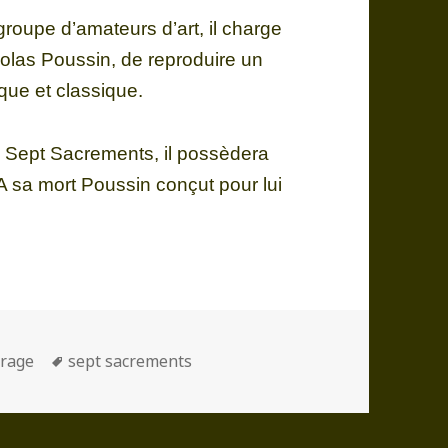
 groupe d’amateurs d’art, il charge
icolas Poussin, de reproduire un
que et classique.
 Sept Sacrements, il possèdera
 A sa mort Poussin conçut pour lui
ories
Mots-
rage
sept sacrements
clés