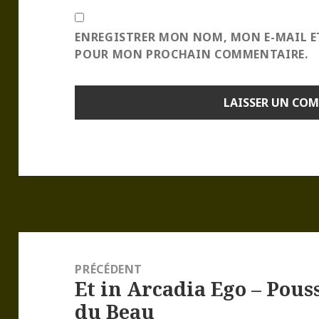
ENREGISTRER MON NOM, MON E-MAIL E
POUR MON PROCHAIN COMMENTAIRE.
Navigation
de
PRÉCÉDENT
Et in Arcadia Ego – Pous
l’article
Article
du Beau
précédent :