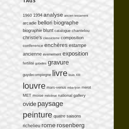
TAGS
analyse
1994
1960
ancien testament
bellori
biographe
arcadie
blunt
biographie
chantelou
catalogue
christie's
composition
classicisme
enchères
estampe
conference
exposition
ancienne
evenement
gravure
fertilité
gobelins
livre
guydecompiegne
louis XIII
louvre
mars-venus
merot
mba-lyon
MET
moise
national gallery
mécénat
paysage
ovide
peinture
quatre saisons
rome
rosenberg
richelieu